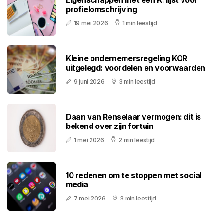
Eigenschappen met een K: lijst voor
profielomschrijving
19 mei 2026
1 min leestijd
Kleine ondernemersregeling KOR
uitgelegd: voordelen en voorwaarden
9 juni 2026
3 min leestijd
Daan van Renselaar vermogen: dit is
bekend over zijn fortuin
1 mei 2026
2 min leestijd
10 redenen om te stoppen met social
media
7 mei 2026
3 min leestijd